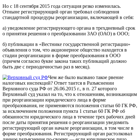
Но с 18 сентября 2015 года ситуация резко изменилась.
Отныне регистрирующий орган требовал соблюдения
стандартной процедуры реорганизации, включающей в себя:
а) уведомление регистрирующего органа в трехдневный срок
о принятия решения о преобразовании ЗАО (ОАО) в ООО;
б) публикации в «Вестнике государственной регистрации»
объявления о том, что акционерное общество находится в
стадии реорганизации в форме преобразования в ООО
(причем согласно букве закона таких публикаций должно
быть две с периодичностью раз в месяц).
Чем же было вызвано такое рвение
налоговых инспекций? Ответ таится в Разъяснении
Верховного суда РФ от 26.06.2015 г., в п. 27 которого
Верховный суд указал на то, что к отношениям, возникающим
при реорганизации юридического лица в форме
преобразования, не применяются положения статьи 60 ГК РФ,
за исключением положения пункта 1 статьи 60 ГК РФ об
обязанности юридического лица в течение трех рабочих дней
после даты принятия решения о реорганизации уведомить
регистрирующий орган начале реорганизации, в том числе в
форме преобразования. Регистрирующий орган растолковал
данное разъяснение по-своему — если юридическое лицо