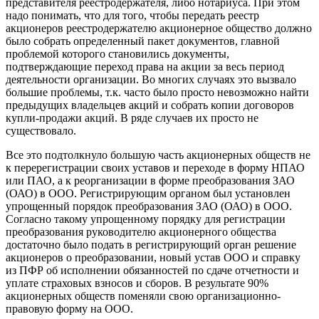
представителя реестродержателя, либо нотариуса. При этом
надо понимать, что для того, чтобы передать реестр
акционеров реестродержателю акционерное общество должно
было собрать определенный пакет документов, главной
проблемой которого становились документы,
подтверждающие переход права на акции за весь период
деятельности организации. Во многих случаях это вызвало
большие проблемы, т.к. часто было просто невозможно найти
предыдущих владельцев акций и собрать копии договоров
купли-продажи акций. В ряде случаев их просто не
существовало.
Все это подтолкнуло большую часть акционерных обществ не
к перерегистрации своих уставов и переходе в форму НПАО
или ПАО, а к реорганизации в форме преобразования ЗАО
(ОАО) в ООО. Регистрирующим органом был установлен
упрощенный порядок преобразования ЗАО (ОАО) в ООО.
Согласно такому упрощенному порядку для регистрации
преобразования руководителю акционерного общества
достаточно было подать в регистрирующий орган решение
акционеров о преобразовании, новый устав ООО и справку
из ПФР об исполнении обязанностей по сдаче отчетности и
уплате страховых взносов и сборов. В результате 90%
акционерных обществ поменяли свою организационно-
правовую форму на ООО.